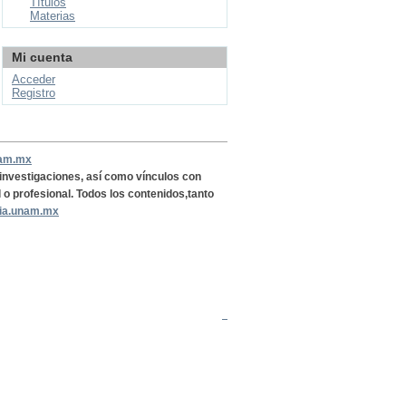
Títulos
Materias
Mi cuenta
Acceder
Registro
nam.mx
, investigaciones, así como vínculos con
l o profesional. Todos los contenidos,tanto
ria.unam.mx