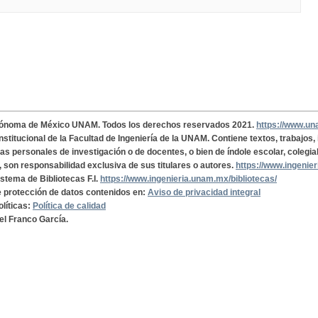
tónoma de México UNAM. Todos los derechos reservados 2021.
https://www.u
institucional de la Facultad de Ingeniería de la UNAM. Contiene textos, trabajos
cas personales de investigación o de docentes, o bien de índole escolar, colegia
, son responsabilidad exclusiva de sus titulares o autores.
https://www.ingenie
istema de Bibliotecas F.I.
https://www.ingenieria.unam.mx/bibliotecas/
de protección de datos contenidos en:
Aviso de privacidad integral
olíticas:
Política de calidad
el Franco García.