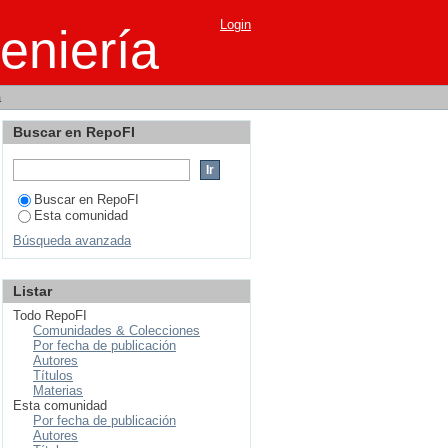
Login
eniería
a
Buscar en RepoFI
Buscar en RepoFI
Esta comunidad
Búsqueda avanzada
Listar
Todo RepoFI
Comunidades & Colecciones
Por fecha de publicación
Autores
Títulos
Materias
Esta comunidad
Por fecha de publicación
Autores