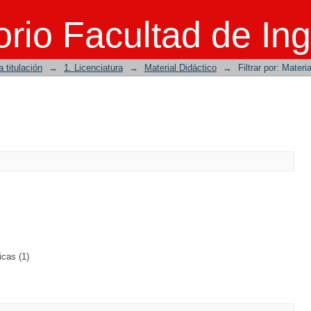
rio Facultad de Ing
 titulación
→
1. Licenciatura
→
Material Didáctico
→
Filtrar por: Materi
icas (1)