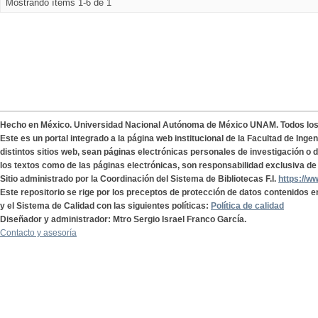
Mostrando ítems 1-6 de 1
Hecho en México. Universidad Nacional Autónoma de México UNAM. Todos lo
Este es un portal integrado a la página web institucional de la Facultad de Ing
distintos sitios web, sean páginas electrónicas personales de investigación o de
los textos como de las páginas electrónicas, son responsabilidad exclusiva de 
Sitio administrado por la Coordinación del Sistema de Bibliotecas F.I.
https://w
Este repositorio se rige por los preceptos de protección de datos contenidos e
y el Sistema de Calidad con las siguientes políticas:
Política de calidad
Diseñador y administrador: Mtro Sergio Israel Franco García.
Contacto y asesoría