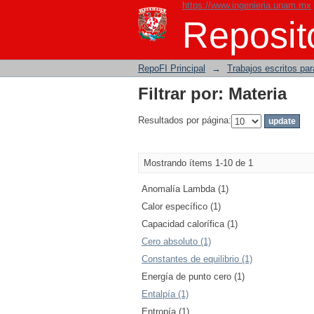
https://www.ingenieria.unam.mx
Filtrar por: Materia
Reposito
RepoFI Principal
→
Trabajos escritos para
Filtrar por: Materia
Resultados por página:
Mostrando ítems 1-10 de 1
Anomalía Lambda (1)
Calor específico (1)
Capacidad calorífica (1)
Cero absoluto (1)
Constantes de equilibrio (1)
Energía de punto cero (1)
Entalpía (1)
Entropía (1)