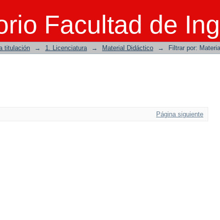
rio Facultad de Ing
 titulación
→
1. Licenciatura
→
Material Didáctico
→
Filtrar por: Materi
Página siguiente