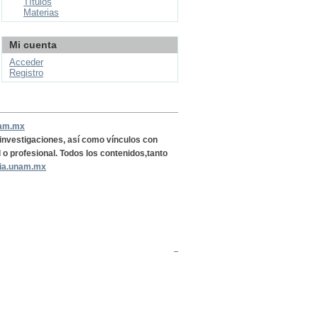
Títulos
Materias
Mi cuenta
Acceder
Registro
nam.mx
, investigaciones, así como vínculos con
l o profesional. Todos los contenidos,tanto
ria.unam.mx