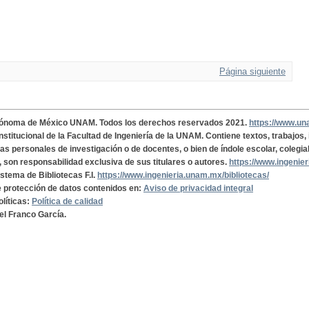
Página siguiente
tónoma de México UNAM. Todos los derechos reservados 2021.
https://www.u
institucional de la Facultad de Ingeniería de la UNAM. Contiene textos, trabajos
cas personales de investigación o de docentes, o bien de índole escolar, colegia
, son responsabilidad exclusiva de sus titulares o autores.
https://www.ingenie
istema de Bibliotecas F.I.
https://www.ingenieria.unam.mx/bibliotecas/
de protección de datos contenidos en:
Aviso de privacidad integral
olíticas:
Política de calidad
el Franco García.