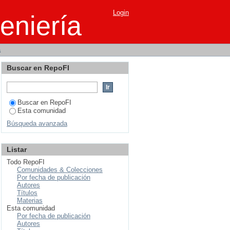
Login
eniería
a
Buscar en RepoFI
Buscar en RepoFI
Esta comunidad
Búsqueda avanzada
Listar
Todo RepoFI
Comunidades & Colecciones
Por fecha de publicación
Autores
Títulos
Materias
Esta comunidad
Por fecha de publicación
Autores