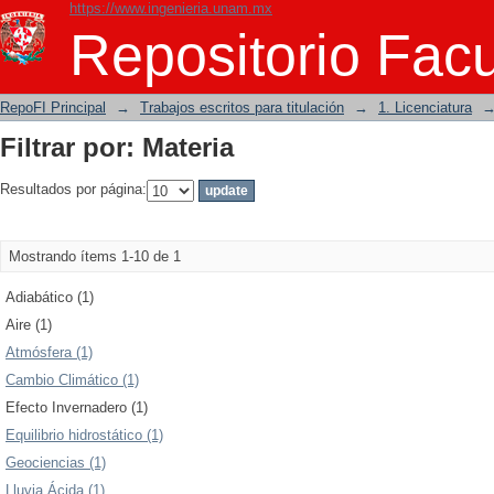
https://www.ingenieria.unam.mx
Filtrar por: Materia
Repositorio Facu
RepoFI Principal
→
Trabajos escritos para titulación
→
1. Licenciatura
Filtrar por: Materia
Resultados por página:
Mostrando ítems 1-10 de 1
Adiabático (1)
Aire (1)
Atmósfera (1)
Cambio Climático (1)
Efecto Invernadero (1)
Equilibrio hidrostático (1)
Geociencias (1)
Lluvia Ácida (1)