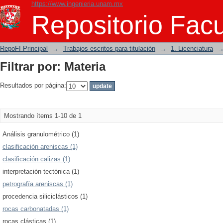
https://www.ingenieria.unam.mx
Filtrar por: Materia
Repositorio Facu
RepoFI Principal
→
Trabajos escritos para titulación
→
1. Licenciatura
Filtrar por: Materia
Resultados por página:
Mostrando ítems 1-10 de 1
Análisis granulométrico (1)
clasificación areniscas (1)
clasificación calizas (1)
interpretación tectónica (1)
petrografía areniscas (1)
procedencia siliciclásticos (1)
rocas carbonatadas (1)
rocas clásticas (1)