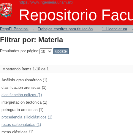
https://www.ingenieria.unam.mx
Filtrar por: Materia
Repositorio Facu
RepoFI Principal
→
Trabajos escritos para titulación
→
1. Licenciatura
Filtrar por: Materia
Resultados por página:
Mostrando ítems 1-10 de 1
Análisis granulométrico (1)
clasificación areniscas (1)
clasificación calizas (1)
interpretación tectónica (1)
petrografía areniscas (1)
procedencia siliciclásticos (1)
rocas carbonatadas (1)
rocas clásticas (1)