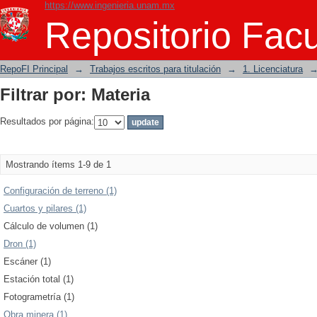
https://www.ingenieria.unam.mx
Filtrar por: Materia
Repositorio Facu
RepoFI Principal
→
Trabajos escritos para titulación
→
1. Licenciatura
Filtrar por: Materia
Resultados por página:
Mostrando ítems 1-9 de 1
Configuración de terreno (1)
Cuartos y pilares (1)
Cálculo de volumen (1)
Dron (1)
Escáner (1)
Estación total (1)
Fotogrametría (1)
Obra minera (1)