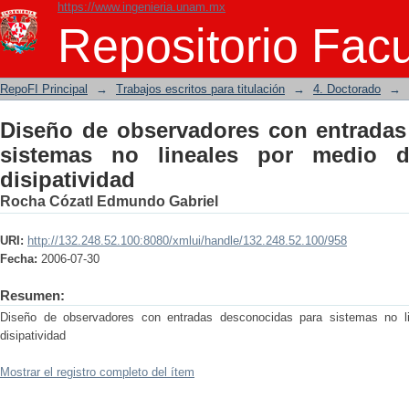
https://www.ingenieria.unam.mx
Diseño de observadores con entradas 
Repositorio Facu
medio de propiedades de disipatividad
RepoFI Principal
→
Trabajos escritos para titulación
→
4. Doctorado
→
Diseño de observadores con entradas
sistemas no lineales por medio 
disipatividad
Rocha Cózatl Edmundo Gabriel
URI:
http://132.248.52.100:8080/xmlui/handle/132.248.52.100/958
Fecha:
2006-07-30
Resumen:
Diseño de observadores con entradas desconocidas para sistemas no l
disipatividad
Mostrar el registro completo del ítem