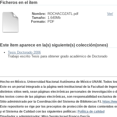
Ficheros en el ítem
Nombre:
ROCHACOZATL.pdf
Ver/
Tamaño:
1.640Mb
Formato:
PDF
Este ítem aparece en la(s) siguiente(s) colección(ones)
Tesis Doctorado 2006
Trabajo escrito Tesis para obtener grado académico de Doctorado
Hecho en México. Universidad Nacional Autónoma de México UNAM. Todos lo
Este es un portal integrado a la página web institucional de la Facultad de Ing
distintos sitios web, sean páginas electrónicas personales de investigación o de
los textos como de las páginas electrónicas, son responsabilidad exclusiva de 
Sitio administrado por la Coordinación del Sistema de Bibliotecas F.I.
https://w
Este repositorio se rige por los preceptos de protección de datos contenidos e
y el Sistema de Calidad con las siguientes políticas:
Política de calidad
Diseñador y administrador: Mtro Sergio Israel Franco García.