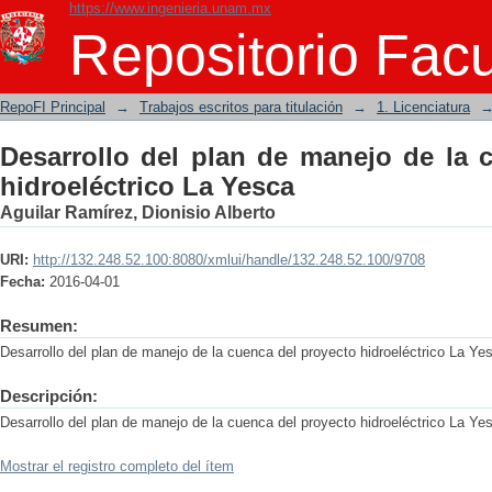
https://www.ingenieria.unam.mx
Desarrollo del plan de manejo de la cu
Repositorio Facu
RepoFI Principal
→
Trabajos escritos para titulación
→
1. Licenciatura
Desarrollo del plan de manejo de la 
hidroeléctrico La Yesca
Aguilar Ramírez, Dionisio Alberto
URI:
http://132.248.52.100:8080/xmlui/handle/132.248.52.100/9708
Fecha:
2016-04-01
Resumen:
Desarrollo del plan de manejo de la cuenca del proyecto hidroeléctrico La Ye
Descripción:
Desarrollo del plan de manejo de la cuenca del proyecto hidroeléctrico La Ye
Mostrar el registro completo del ítem