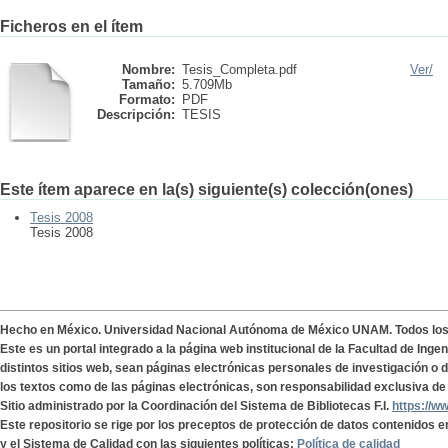
Ficheros en el ítem
Nombre:
Tesis_Completa.pdf
Ver/
Tamaño:
5.709Mb
Formato:
PDF
Descripción:
TESIS
Este ítem aparece en la(s) siguiente(s) colección(ones)
Tesis 2008
Tesis 2008
Hecho en México. Universidad Nacional Autónoma de México UNAM. Todos lo
Este es un portal integrado a la página web institucional de la Facultad de Ing
distintos sitios web, sean páginas electrónicas personales de investigación o de
los textos como de las páginas electrónicas, son responsabilidad exclusiva de 
Sitio administrado por la Coordinación del Sistema de Bibliotecas F.I.
https://w
Este repositorio se rige por los preceptos de protección de datos contenidos e
y el Sistema de Calidad con las siguientes políticas:
Política de calidad