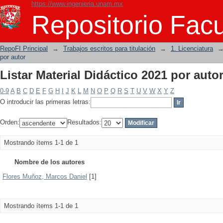
https://www.ingenieria.unam.mx
Listar Material Didáctico 2021 por auto
Repositorio Facu
RepoFI Principal
→
Trabajos escritos para titulación
→
1. Licenciatura
por autor
Listar Material Didáctico 2021 por auto
0-9
A
B
C
D
E
F
G
H
I
J
K
L
M
N
O
P
Q
R
S
T
U
V
W
X
Y
Z
O introducir las primeras letras:
Orden:
Resultados:
Mostrando ítems 1-1 de 1
Nombre de los autores
Flores Muñoz, Marcos Daniel
[1]
Mostrando ítems 1-1 de 1