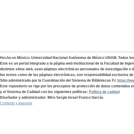
Hecho en México. Universidad Nacional Autónoma de México UNAM. Todos lo
Este es un portal integrado a la página web institucional de la Facultad de Ing
distintos sitios web, sean páginas electrónicas personales de investigación o de
los textos como de las páginas electrónicas, son responsabilidad exclusiva de 
Sitio administrado por la Coordinación del Sistema de Bibliotecas F.I.
https://w
Este repositorio se rige por los preceptos de protección de datos contenidos e
y el Sistema de Calidad con las siguientes políticas:
Política de calidad
Diseñador y administrador: Mtro Sergio Israel Franco García.
Contacto y asesoría