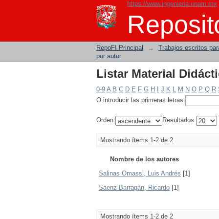
https://www.ingenieria.unam.mx
Listar Material Didáct
Reposito
RepoFI Principal
→
Trabajos escritos para
por autor
Listar Material Didáct
0-9
A
B
C
D
E
F
G
H
I
J
K
L
M
N
O
P
Q
R
O introducir las primeras letras:
Orden:
Resultados:
Mostrando ítems 1-2 de 2
Nombre de los autores
Salinas Omassi, Luis Andrés
[1]
Sáenz Barragán, Ricardo
[1]
Mostrando ítems 1-2 de 2