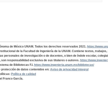
tónoma de México UNAM. Todos los derechos reservados 2021.
https://www.u
institucional de la Facultad de Ingeniería de la UNAM. Contiene textos, trabajos
cas personales de investigación o de docentes, o bien de índole escolar, colegia
, son responsabilidad exclusiva de sus titulares o autores.
https://www.ingenie
istema de Bibliotecas F.I.
https://www.ingenieria.unam.mx/bibliotecas/
de protección de datos contenidos en:
Aviso de privacidad integral
olíticas:
Política de calidad
el Franco García.