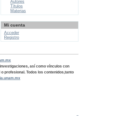
Autores
Títulos
Materias
Mi cuenta
Acceder
Registro
nam.mx
, investigaciones, así como vínculos con
l o profesional. Todos los contenidos,tanto
ria.unam.mx