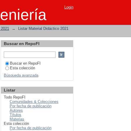
Login
eniería
o 2021
→
Listar Material Didáctico 2021
Buscar en RepoFI
Buscar en RepoFI
Esta colección
Búsqueda avanzada
Listar
Todo RepoFI
Comunidades & Colecciones
Por fecha de publicación
Autores
Títulos
Materias
Esta colección
Por fecha de publicación