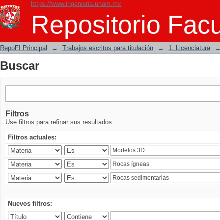
https://www.ingenieria.unam.mx
Buscar
Repositorio Facu
RepoFI Principal
→
Trabajos escritos para titulación
→
1. Licenciatura
Buscar
Filtros
Use filtros para refinar sus resultados.
Filtros actuales:
Nuevos filtros: