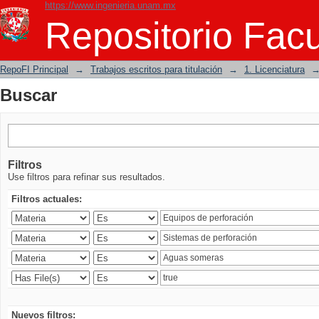
https://www.ingenieria.unam.mx
Buscar
Repositorio Facu
RepoFI Principal
→
Trabajos escritos para titulación
→
1. Licenciatura
Buscar
Filtros
Use filtros para refinar sus resultados.
Filtros actuales:
Nuevos filtros: