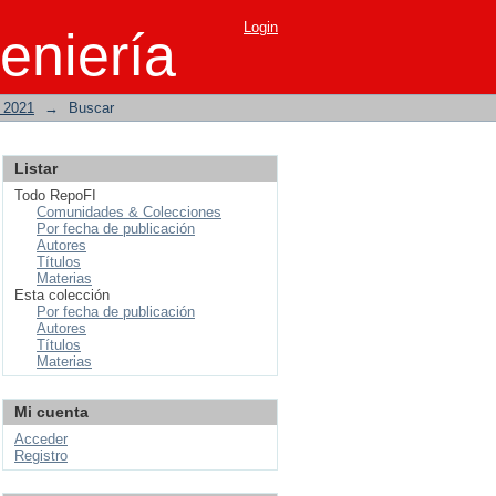
Login
eniería
o 2021
→
Buscar
Listar
Todo RepoFI
Comunidades & Colecciones
Por fecha de publicación
Autores
Títulos
Materias
Esta colección
Por fecha de publicación
Autores
Títulos
Materias
Mi cuenta
Acceder
Registro