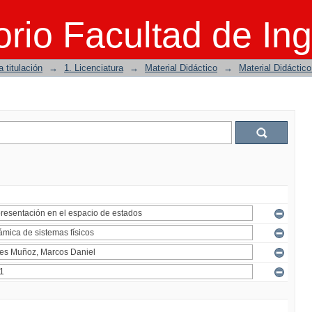
rio Facultad de Ing
 titulación
→
1. Licenciatura
→
Material Didáctico
→
Material Didáctic