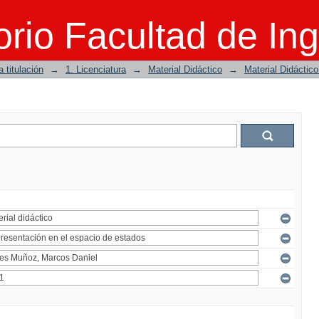
rio Facultad de Ing
 titulación
→
1. Licenciatura
→
Material Didáctico
→
Material Didáctic