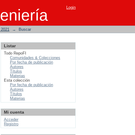
Login
eniería
o 2021
→
Buscar
Listar
Todo RepoFI
Comunidades & Colecciones
Por fecha de publicación
Autores
Títulos
Materias
Esta colección
Por fecha de publicación
Autores
Títulos
Materias
Mi cuenta
Acceder
Registro