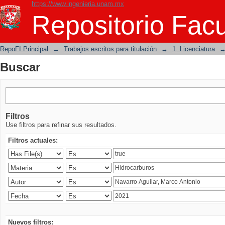
https://www.ingenieria.unam.mx
Buscar
Repositorio Facu
RepoFI Principal
→
Trabajos escritos para titulación
→
1. Licenciatura
Buscar
Filtros
Use filtros para refinar sus resultados.
Filtros actuales:
Nuevos filtros: