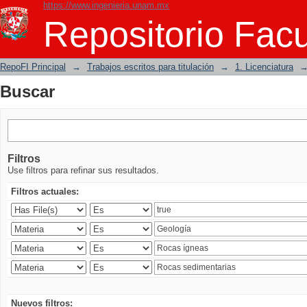
https://www.ingenieria.unam.mx
Buscar
Repositorio Facu
RepoFI Principal
→
Trabajos escritos para titulación
→
1. Licenciatura
Buscar
Filtros
Use filtros para refinar sus resultados.
Filtros actuales:
Nuevos filtros: