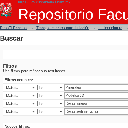
https://www.ingenieria.unam.mx
Buscar
Repositorio Facu
RepoFI Principal
→
Trabajos escritos para titulación
→
1. Licenciatura
Buscar
Filtros
Use filtros para refinar sus resultados.
Filtros actuales:
Nuevos filtros: