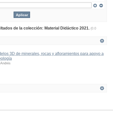
ltados de la colección: Material Didáctico 2021.
(0.0
elos 3D de minerales, rocas y afloramientos para apoyo a
eología
 Andrés