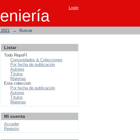
Login
eniería
o 2021
→
Buscar
Listar
Todo RepoFI
Comunidades & Colecciones
Por fecha de publicación
Autores
Títulos
Materias
Esta colección
Por fecha de publicación
Autores
Títulos
Materias
Mi cuenta
Acceder
Registro