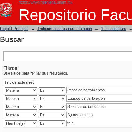
https://www.ingenieria.unam.mx
Buscar
Repositorio Facu
RepoFI Principal
→
Trabajos escritos para titulación
→
1. Licenciatura
Buscar
Filtros
Use filtros para refinar sus resultados.
Filtros actuales: