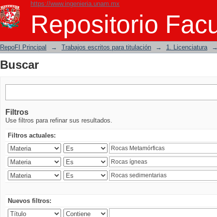
https://www.ingenieria.unam.mx
Buscar
Repositorio Facu
RepoFI Principal
→
Trabajos escritos para titulación
→
1. Licenciatura
Buscar
Filtros
Use filtros para refinar sus resultados.
Filtros actuales:
Nuevos filtros: