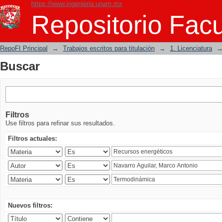
https://www.ingenieria.unam.mx
Buscar
Repositorio Facu
RepoFI Principal
→
Trabajos escritos para titulación
→
1. Licenciatura
Buscar
Filtros
Use filtros para refinar sus resultados.
Filtros actuales:
Nuevos filtros: