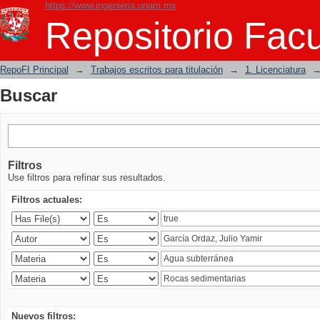
https://www.ingenieria.unam.mx
Buscar
Repositorio Facu
RepoFI Principal
→
Trabajos escritos para titulación
→
1. Licenciatura
Buscar
Filtros
Use filtros para refinar sus resultados.
Filtros actuales:
Nuevos filtros: