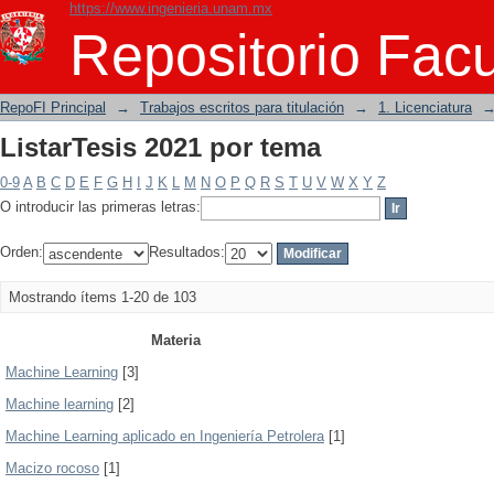
https://www.ingenieria.unam.mx
ListarTesis 2021 por tema
Repositorio Facu
RepoFI Principal
→
Trabajos escritos para titulación
→
1. Licenciatura
ListarTesis 2021 por tema
0-9
A
B
C
D
E
F
G
H
I
J
K
L
M
N
O
P
Q
R
S
T
U
V
W
X
Y
Z
O introducir las primeras letras:
Orden:
Resultados:
Mostrando ítems 1-20 de 103
Materia
Machine Learning
[3]
Machine learning
[2]
Machine Learning aplicado en Ingeniería Petrolera
[1]
Macizo rocoso
[1]