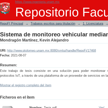
https://www.ingenieria.unam.mx
Sistema de monitoreo vehicular median
Repositorio Facu
RepoFI Principal
→
Trabajos escritos para titulación
→
1. Licenciatura
Sistema de monitoreo vehicular median
Mondragón Martínez, Kevin Alejandro
URI:
http://www.ptolomeo.unam.mx:8080/xmlui/handle/RepoFi/17468
Fecha:
2021-08-07
Resumen:
Este trabajo de tesis consiste en una solución para poder monitorear
protocolos IoT, a través de una plataforma de un proveedor de servicios en l
Mostrar el registro completo del ítem
Ficheros en el ítem
Nombre:
Tesis.pdf
Ver/