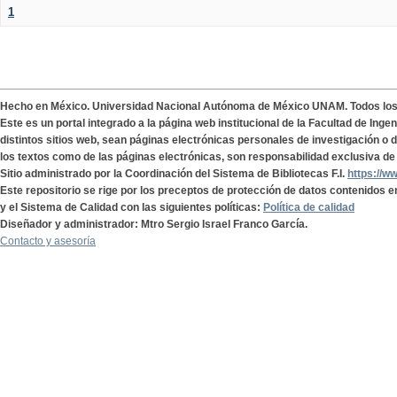
1
Hecho en México. Universidad Nacional Autónoma de México UNAM. Todos lo
Este es un portal integrado a la página web institucional de la Facultad de Ing
distintos sitios web, sean páginas electrónicas personales de investigación o de
los textos como de las páginas electrónicas, son responsabilidad exclusiva de 
Sitio administrado por la Coordinación del Sistema de Bibliotecas F.I.
https://w
Este repositorio se rige por los preceptos de protección de datos contenidos e
y el Sistema de Calidad con las siguientes políticas:
Política de calidad
Diseñador y administrador: Mtro Sergio Israel Franco García.
Contacto y asesoría