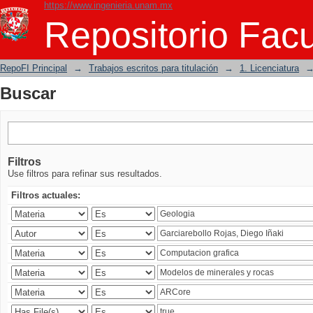
https://www.ingenieria.unam.mx
Buscar
Repositorio Facu
RepoFI Principal
→
Trabajos escritos para titulación
→
1. Licenciatura
Buscar
Filtros
Use filtros para refinar sus resultados.
Filtros actuales: