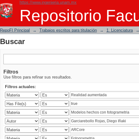
https://www.ingenieria.unam.mx
Buscar
Repositorio Facu
RepoFI Principal
→
Trabajos escritos para titulación
→
1. Licenciatura
Buscar
Filtros
Use filtros para refinar sus resultados.
Filtros actuales: