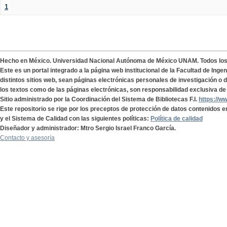
1
Hecho en México. Universidad Nacional Autónoma de México UNAM. Todos lo
Este es un portal integrado a la página web institucional de la Facultad de Ing
distintos sitios web, sean páginas electrónicas personales de investigación o de
los textos como de las páginas electrónicas, son responsabilidad exclusiva de 
Sitio administrado por la Coordinación del Sistema de Bibliotecas F.I.
https://w
Este repositorio se rige por los preceptos de protección de datos contenidos e
y el Sistema de Calidad con las siguientes políticas:
Política de calidad
Diseñador y administrador: Mtro Sergio Israel Franco García.
Contacto y asesoría