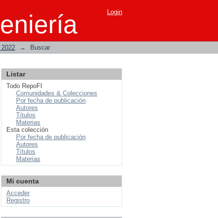
Login
eniería
o 2022
→
Buscar
Listar
Todo RepoFI
Comunidades & Colecciones
Por fecha de publicación
Autores
Títulos
Materias
Esta colección
Por fecha de publicación
Autores
Títulos
Materias
Mi cuenta
Acceder
Registro