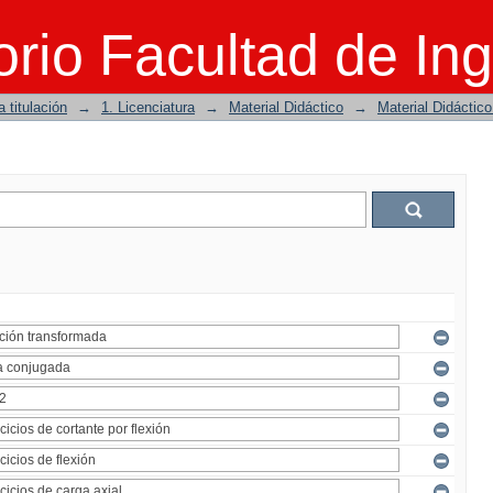
rio Facultad de Ing
 titulación
→
1. Licenciatura
→
Material Didáctico
→
Material Didáctic