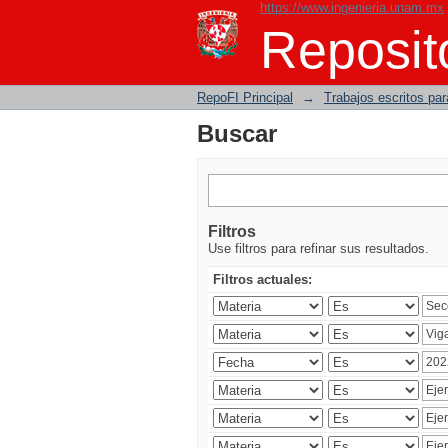
https://www.ingenieria.unam.mx
Buscar
Reposito
RepoFI Principal
→
Trabajos escritos para
Buscar
Filtros
Use filtros para refinar sus resultados.
Filtros actuales: