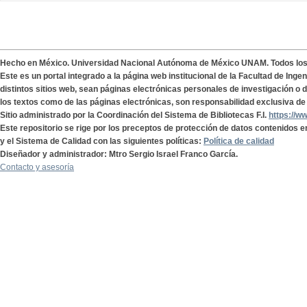
Hecho en México. Universidad Nacional Autónoma de México UNAM. Todos lo
Este es un portal integrado a la página web institucional de la Facultad de Ing
distintos sitios web, sean páginas electrónicas personales de investigación o de
los textos como de las páginas electrónicas, son responsabilidad exclusiva de 
Sitio administrado por la Coordinación del Sistema de Bibliotecas F.I.
https://w
Este repositorio se rige por los preceptos de protección de datos contenidos e
y el Sistema de Calidad con las siguientes políticas:
Política de calidad
Diseñador y administrador: Mtro Sergio Israel Franco García.
Contacto y asesoría