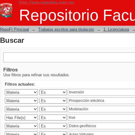
https://www.ingenieria.unam.mx
Buscar
Repositorio Facu
RepoFI Principal
→
Trabajos escritos para titulación
→
1. Licenciatura
Buscar
Filtros
Use filtros para refinar sus resultados.
Filtros actuales: