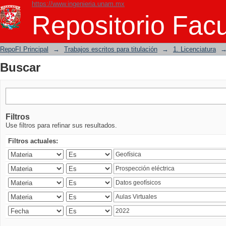
https://www.ingenieria.unam.mx
Buscar
Repositorio Facu
RepoFI Principal
→
Trabajos escritos para titulación
→
1. Licenciatura
Buscar
Filtros
Use filtros para refinar sus resultados.
Filtros actuales: