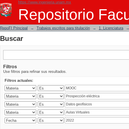
https://www.ingenieria.unam.mx
Buscar
Repositorio Facu
RepoFI Principal
→
Trabajos escritos para titulación
→
1. Licenciatura
Buscar
Filtros
Use filtros para refinar sus resultados.
Filtros actuales: