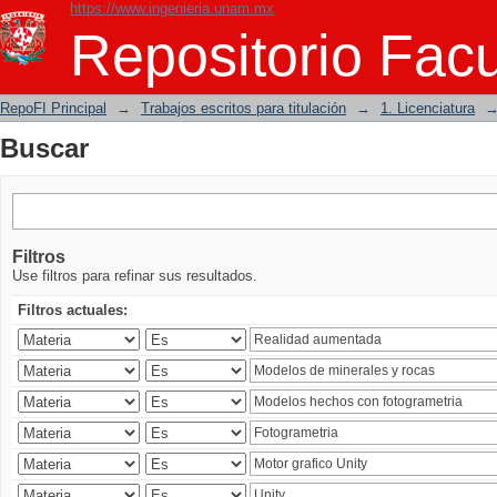
https://www.ingenieria.unam.mx
Buscar
Repositorio Facu
RepoFI Principal
→
Trabajos escritos para titulación
→
1. Licenciatura
Buscar
Filtros
Use filtros para refinar sus resultados.
Filtros actuales: