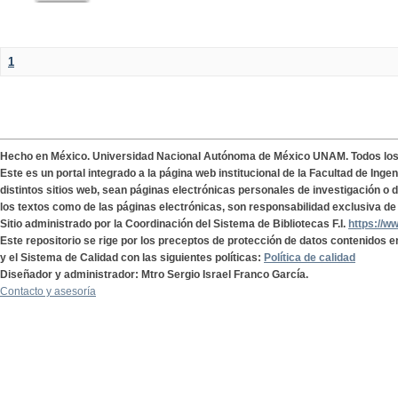
1
Hecho en México. Universidad Nacional Autónoma de México UNAM. Todos lo
Este es un portal integrado a la página web institucional de la Facultad de Ing
distintos sitios web, sean páginas electrónicas personales de investigación o de
los textos como de las páginas electrónicas, son responsabilidad exclusiva de 
Sitio administrado por la Coordinación del Sistema de Bibliotecas F.I.
https://w
Este repositorio se rige por los preceptos de protección de datos contenidos e
y el Sistema de Calidad con las siguientes políticas:
Política de calidad
Diseñador y administrador: Mtro Sergio Israel Franco García.
Contacto y asesoría