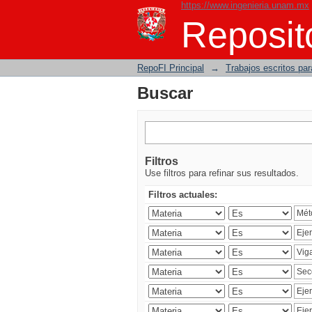
https://www.ingenieria.unam.mx
Buscar
Reposito
RepoFI Principal
→
Trabajos escritos para
Buscar
Filtros
Use filtros para refinar sus resultados.
Filtros actuales: