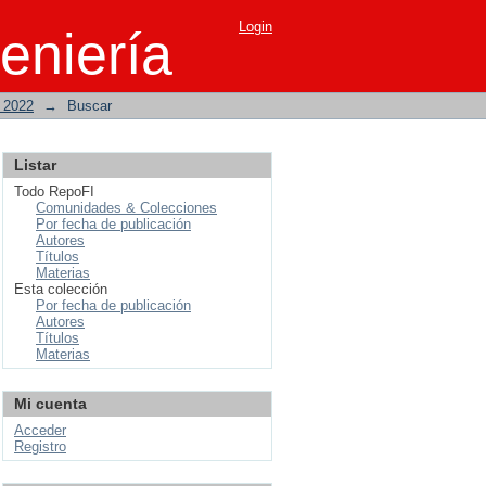
Login
eniería
o 2022
→
Buscar
Listar
Todo RepoFI
Comunidades & Colecciones
Por fecha de publicación
Autores
Títulos
Materias
Esta colección
Por fecha de publicación
Autores
Títulos
Materias
Mi cuenta
Acceder
Registro