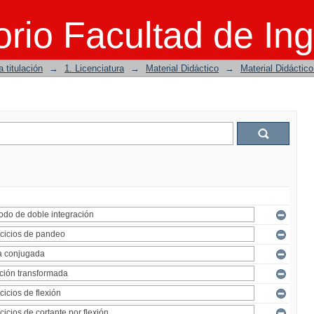
rio Facultad de Ing
 titulación
→
1. Licenciatura
→
Material Didáctico
→
Material Didáctic