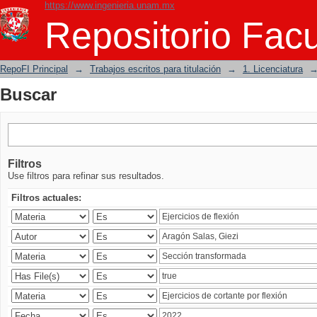
https://www.ingenieria.unam.mx
Buscar
Repositorio Facu
RepoFI Principal
→
Trabajos escritos para titulación
→
1. Licenciatura
Buscar
Filtros
Use filtros para refinar sus resultados.
Filtros actuales: