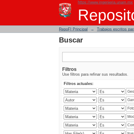
https://www.ingenieria.unam.mx
Buscar
Reposito
RepoFI Principal
→
Trabajos escritos para
Buscar
Filtros
Use filtros para refinar sus resultados.
Filtros actuales: