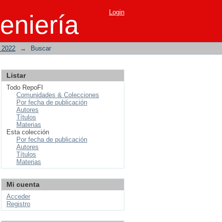
Login
eniería
o 2022
→
Buscar
Listar
Todo RepoFI
Comunidades & Colecciones
Por fecha de publicación
Autores
Títulos
Materias
Esta colección
Por fecha de publicación
Autores
Títulos
Materias
Mi cuenta
Acceder
Registro