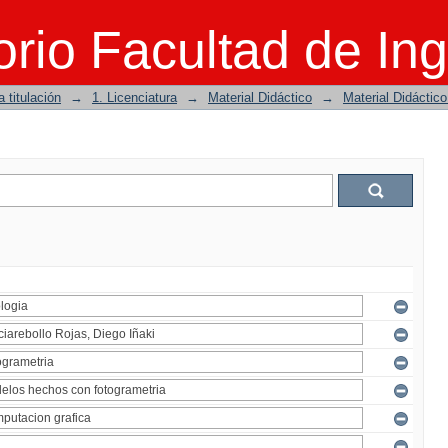
rio Facultad de Ing
 titulación
→
1. Licenciatura
→
Material Didáctico
→
Material Didáctic