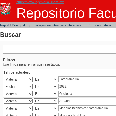
https://www.ingenieria.unam.mx
Buscar
Repositorio Facu
RepoFI Principal
→
Trabajos escritos para titulación
→
1. Licenciatura
Buscar
Filtros
Use filtros para refinar sus resultados.
Filtros actuales: