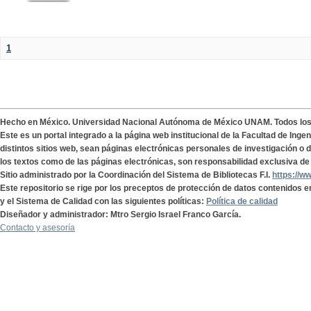
1
Hecho en México. Universidad Nacional Autónoma de México UNAM. Todos lo
Este es un portal integrado a la página web institucional de la Facultad de Ing
distintos sitios web, sean páginas electrónicas personales de investigación o de
los textos como de las páginas electrónicas, son responsabilidad exclusiva de 
Sitio administrado por la Coordinación del Sistema de Bibliotecas F.I.
https://w
Este repositorio se rige por los preceptos de protección de datos contenidos e
y el Sistema de Calidad con las siguientes políticas:
Política de calidad
Diseñador y administrador: Mtro Sergio Israel Franco García.
Contacto y asesoría