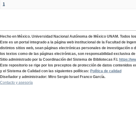
1
Hecho en México. Universidad Nacional Autónoma de México UNAM. Todos lo
Este es un portal integrado a la página web institucional de la Facultad de Ing
distintos sitios web, sean páginas electrónicas personales de investigación o de
los textos como de las páginas electrónicas, son responsabilidad exclusiva de 
Sitio administrado por la Coordinación del Sistema de Bibliotecas F.I.
https://w
Este repositorio se rige por los preceptos de protección de datos contenidos e
y el Sistema de Calidad con las siguientes políticas:
Política de calidad
Diseñador y administrador: Mtro Sergio Israel Franco García.
Contacto y asesoría