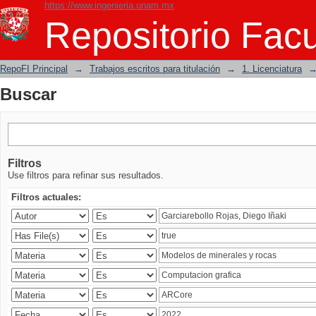
https://www.ingenieria.unam.mx
Buscar
Repositorio Facu
RepoFI Principal
→
Trabajos escritos para titulación
→
1. Licenciatura
Buscar
Filtros
Use filtros para refinar sus resultados.
Filtros actuales: