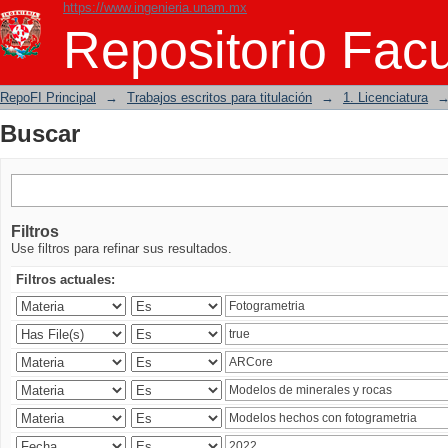
https://www.ingenieria.unam.mx
Buscar
Repositorio Facu
RepoFI Principal
→
Trabajos escritos para titulación
→
1. Licenciatura
Buscar
Filtros
Use filtros para refinar sus resultados.
Filtros actuales: