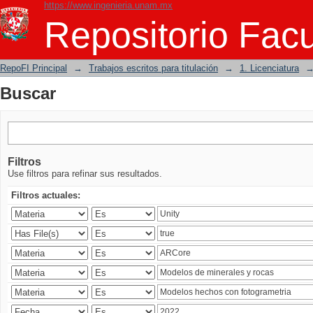
https://www.ingenieria.unam.mx
Buscar
Repositorio Facu
RepoFI Principal
→
Trabajos escritos para titulación
→
1. Licenciatura
Buscar
Filtros
Use filtros para refinar sus resultados.
Filtros actuales: