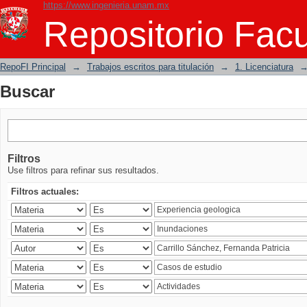
https://www.ingenieria.unam.mx
Buscar
Repositorio Facu
RepoFI Principal
→
Trabajos escritos para titulación
→
1. Licenciatura
Buscar
Filtros
Use filtros para refinar sus resultados.
Filtros actuales: