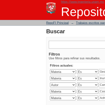
https://www.ingenieria.unam.mx
Buscar
Reposito
RepoFI Principal
→
Trabajos escritos para
Buscar
Filtros
Use filtros para refinar sus resultados.
Filtros actuales: