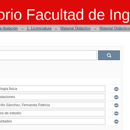
rio Facultad de Ing
 titulación
→
1. Licenciatura
→
Material Didáctico
→
Material Didáctic