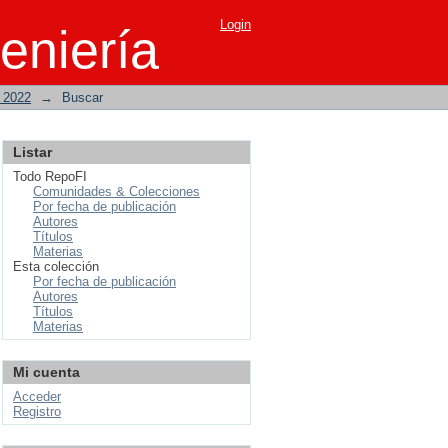
Login
eniería
o 2022
→
Buscar
Listar
Todo RepoFI
Comunidades & Colecciones
Por fecha de publicación
Autores
Títulos
Materias
Esta colección
Por fecha de publicación
Autores
Títulos
Materias
Mi cuenta
Acceder
Registro