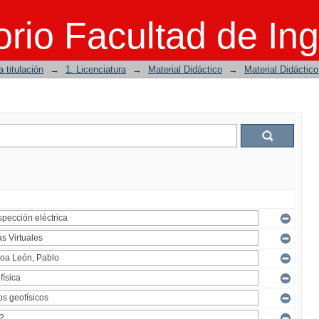
rio Facultad de Ing
 titulación
→
1. Licenciatura
→
Material Didáctico
→
Material Didáctic