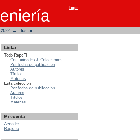
Login
eniería
o 2022
→
Buscar
Listar
Todo RepoFI
Comunidades & Colecciones
Por fecha de publicación
Autores
Títulos
Materias
Esta colección
Por fecha de publicación
Autores
Títulos
Materias
Mi cuenta
Acceder
Registro