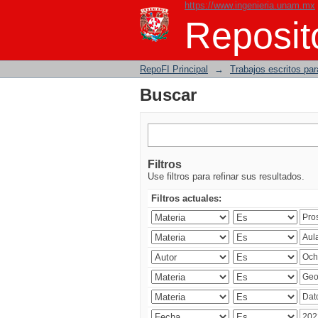
https://www.ingenieria.unam.mx
Buscar
Reposito
RepoFI Principal
→
Trabajos escritos para
Buscar
Filtros
Use filtros para refinar sus resultados.
Filtros actuales: