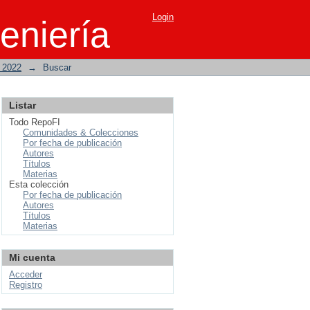
Login
eniería
o 2022
→
Buscar
Listar
Todo RepoFI
Comunidades & Colecciones
Por fecha de publicación
Autores
Títulos
Materias
Esta colección
Por fecha de publicación
Autores
Títulos
Materias
Mi cuenta
Acceder
Registro