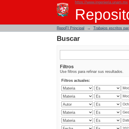
https://www.ingenieria.unam.mx
Buscar
Reposito
RepoFI Principal
→
Trabajos escritos para
Buscar
Filtros
Use filtros para refinar sus resultados.
Filtros actuales: