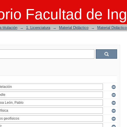
rio Facultad de Ing
 titulación
→
1. Licenciatura
→
Material Didáctico
→
Material Didáctic