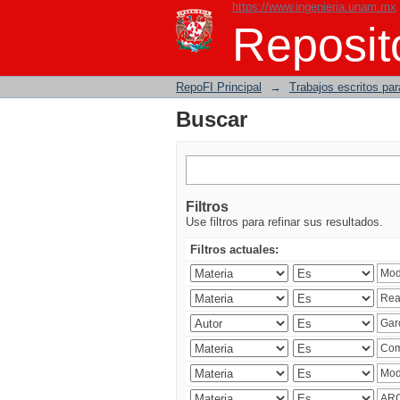
https://www.ingenieria.unam.mx
Buscar
Reposito
RepoFI Principal
→
Trabajos escritos para
Buscar
Filtros
Use filtros para refinar sus resultados.
Filtros actuales: