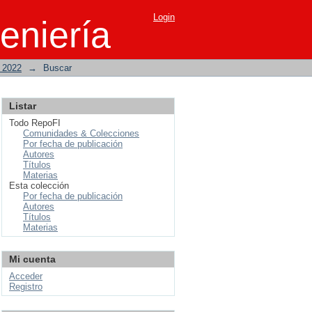
Login
eniería
o 2022
→
Buscar
Listar
Todo RepoFI
Comunidades & Colecciones
Por fecha de publicación
Autores
Títulos
Materias
Esta colección
Por fecha de publicación
Autores
Títulos
Materias
Mi cuenta
Acceder
Registro