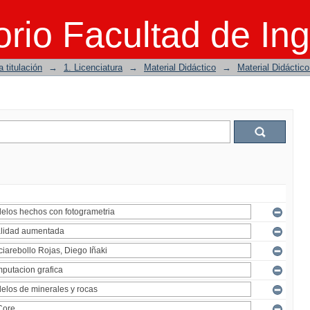
rio Facultad de Ing
 titulación
→
1. Licenciatura
→
Material Didáctico
→
Material Didáctic