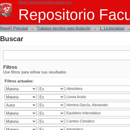
https://www.ingenieria.unam.mx
Buscar
Repositorio Facu
RepoFI Principal
→
Trabajos escritos para titulación
→
1. Licenciatura
Buscar
Filtros
Use filtros para refinar sus resultados.
Filtros actuales: