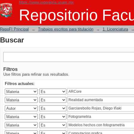
https://www.ingenieria.unam.mx
Buscar
Repositorio Facu
RepoFI Principal
→
Trabajos escritos para titulación
→
1. Licenciatura
Buscar
Filtros
Use filtros para refinar sus resultados.
Filtros actuales: