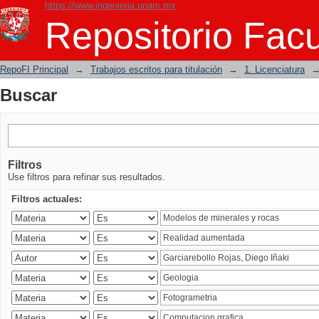
https://www.ingenieria.unam.mx
Buscar
Repositorio Facu
RepoFI Principal
→
Trabajos escritos para titulación
→
1. Licenciatura
Buscar
Filtros
Use filtros para refinar sus resultados.
Filtros actuales: