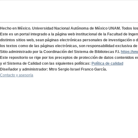
Hecho en México. Universidad Nacional Autónoma de México UNAM. Todos lo
Este es un portal integrado a la página web institucional de la Facultad de Ing
distintos sitios web, sean páginas electrónicas personales de investigación o de
los textos como de las páginas electrónicas, son responsabilidad exclusiva de 
Sitio administrado por la Coordinación del Sistema de Bibliotecas F.I.
https://w
Este repositorio se rige por los preceptos de protección de datos contenidos e
y el Sistema de Calidad con las siguientes políticas:
Política de calidad
Diseñador y administrador: Mtro Sergio Israel Franco García.
Contacto y asesoría