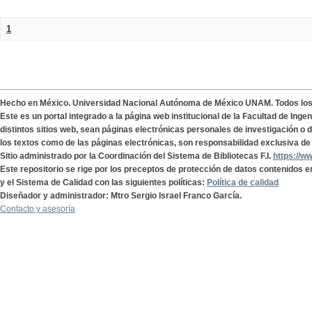
1
Hecho en México. Universidad Nacional Autónoma de México UNAM. Todos lo
Este es un portal integrado a la página web institucional de la Facultad de Ing
distintos sitios web, sean páginas electrónicas personales de investigación o de
los textos como de las páginas electrónicas, son responsabilidad exclusiva de 
Sitio administrado por la Coordinación del Sistema de Bibliotecas F.I.
https://w
Este repositorio se rige por los preceptos de protección de datos contenidos e
y el Sistema de Calidad con las siguientes políticas:
Política de calidad
Diseñador y administrador: Mtro Sergio Israel Franco García.
Contacto y asesoría