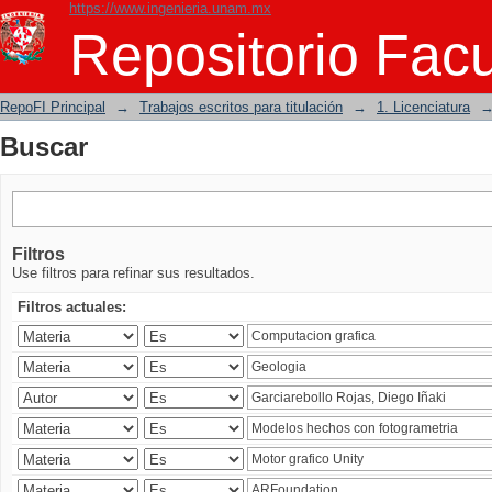
https://www.ingenieria.unam.mx
Buscar
Repositorio Facu
RepoFI Principal
→
Trabajos escritos para titulación
→
1. Licenciatura
Buscar
Filtros
Use filtros para refinar sus resultados.
Filtros actuales: