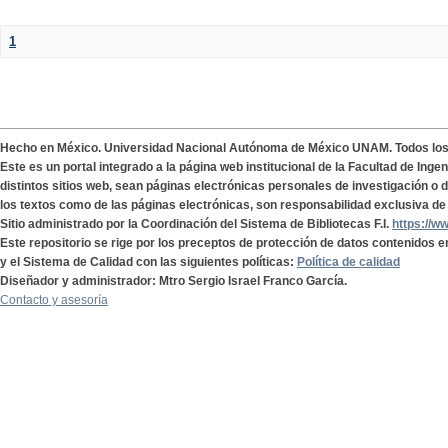
1
Hecho en México. Universidad Nacional Autónoma de México UNAM. Todos lo
Este es un portal integrado a la página web institucional de la Facultad de Ing
distintos sitios web, sean páginas electrónicas personales de investigación o de
los textos como de las páginas electrónicas, son responsabilidad exclusiva de 
Sitio administrado por la Coordinación del Sistema de Bibliotecas F.I.
https://w
Este repositorio se rige por los preceptos de protección de datos contenidos e
y el Sistema de Calidad con las siguientes políticas:
Política de calidad
Diseñador y administrador: Mtro Sergio Israel Franco García.
Contacto y asesoría