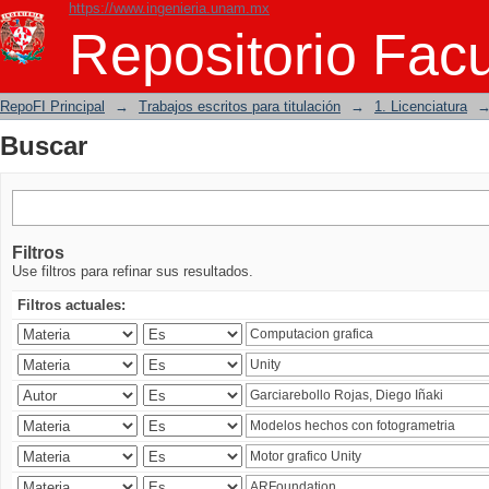
https://www.ingenieria.unam.mx
Buscar
Repositorio Facu
RepoFI Principal
→
Trabajos escritos para titulación
→
1. Licenciatura
Buscar
Filtros
Use filtros para refinar sus resultados.
Filtros actuales: